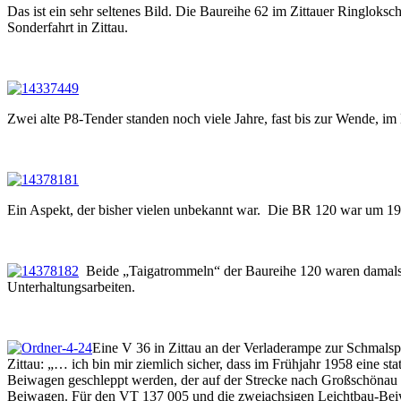
Das ist ein sehr seltenes Bild. Die Baureihe 62 im Zittauer Ringloksc
Sonderfahrt in Zittau.
Zwei alte P8-Tender standen noch viele Jahre, fast bis zur Wende, im
Ein Aspekt, der bisher vielen unbekannt war. Die BR 120 war um 197
Beide „Taigatrommeln“ der Baureihe 120 waren damals 
Unterhaltungsarbeiten.
Eine V 36 in Zittau an der Verladerampe zur Schmals
Zittau: „… ich bin mir ziemlich sicher, dass im Frühjahr 1958 eine
Beiwagen geschleppt werden, der auf der Strecke nach Großschönau i
Beiwagen. Für den VT 137 005 und die zweiachsigen Leichtbau-Beiw