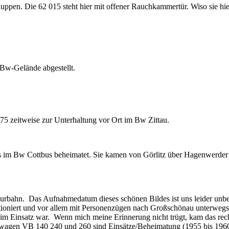
huppen. Die 62 015 steht hier mit offener Rauchkammertür. Wiso sie hier
 Bw-Gelände abgestellt.
5 zeitweise zur Unterhaltung vor Ort im Bw Zittau.
im Bw Cottbus beheimatet. Sie kamen von Görlitz über Hagenwerder /
purbahn. Das Aufnahmedatum dieses schönen Bildes ist uns leider unbe
 stationiert und vor allem mit Personenzügen nach Großschönau unter
m Einsatz war. Wenn mich meine Erinnerung nicht trügt, kam das rech
agen VB 140 240 und 260 sind Einsätze/Beheimatung (1955 bis 1960) 