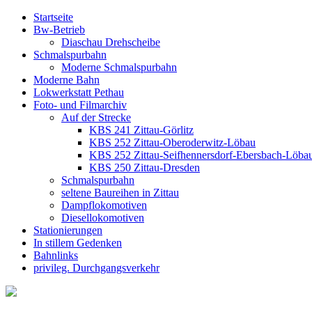
Startseite
Bw-Betrieb
Diaschau Drehscheibe
Schmalspurbahn
Moderne Schmalspurbahn
Moderne Bahn
Lokwerkstatt Pethau
Foto- und Filmarchiv
Auf der Strecke
KBS 241 Zittau-Görlitz
KBS 252 Zittau-Oberoderwitz-Löbau
KBS 252 Zittau-Seifhennersdorf-Ebersbach-Löba
KBS 250 Zittau-Dresden
Schmalspurbahn
seltene Baureihen in Zittau
Dampflokomotiven
Diesellokomotiven
Stationierungen
In stillem Gedenken
Bahnlinks
privileg. Durchgangsverkehr